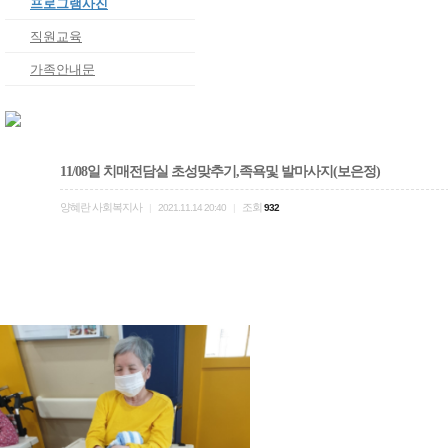
프로그램사진
직원교육
가족안내문
11/08일 치매전담실 초성맞추기,족욕및 발마사지(보은정)
양혜란 사회복지사
조회
|
2021.11.14 20:40
|
932