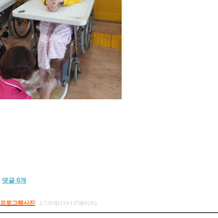
댓글
0
개
프로그램사진
2,726개(114/137페이지)