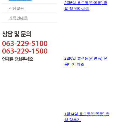
2월5일 효도동(안쪽동) 족
직원교육
욕 및 발마사지
가족안내문
2월6일 효경동(전면동) 온
몸터치 체조
1월14일 효도동(안쪽동) 음
식 맞추기