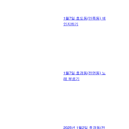
1월7일 효도동(안쪽동) 색
인지하기
1월7일 효경동(전면동) 노
래 부르기
2025년 1월2일 효경동(전