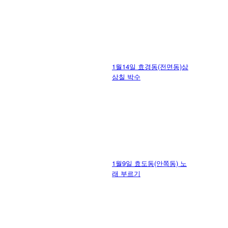
1월14일 효경동(전면동)삼
삼칠 박수
1월9일 효도동(안쪽동) 노
래 부르기